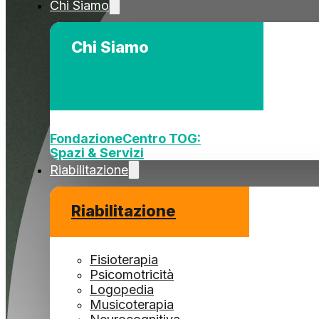
Chi Siamo
Chi Siamo
Fondazione
Centro TOG:
Spazi & Servizi
Riabilitazione
Riabilitazione
Fisioterapia
Psicomotricità
Logopedia
Musicoterapia