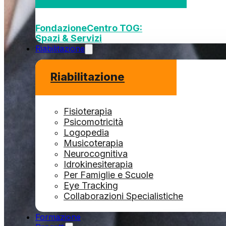
Fondazione
Centro TOG:
Spazi & Servizi
Riabilitazione
Riabilitazione
Fisioterapia
Psicomotricità
Logopedia
Musicoterapia
Neurocognitiva
Idrokinesiterapia
Per Famiglie e Scuole
Eye Tracking
Collaborazioni Specialistiche
Formazione