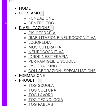
Donazione Regolare
HOME
Regali solidali
CHI SIAMO
Volontariato
FONDAZIONE
Legal e Info Utili
CENTRO TOG
RIABILITAZIONE
Privacy Policy
FISIOTERAPIA
Cookie Policy
RIABILITAZIONE NEUROCOGNITIVA
Lavora con Noi
LOGOPEDIA
Amministrazione Trasparente
MUSICOTERAPIA
Manifesto
NEUROCOGNITIVA
Media Kit
IDROKINESITERAPIA
PER FAMIGLIE E SCUOLE
EYE TRACKING
COLLABORAZIONI SPECIALISTICHE
FORMAZIONE
PROGETTI
TOG SCUOLA
TOG CULTURA
TOG LAVORO
TOG TECNOLOGIA
TOG FABLAB