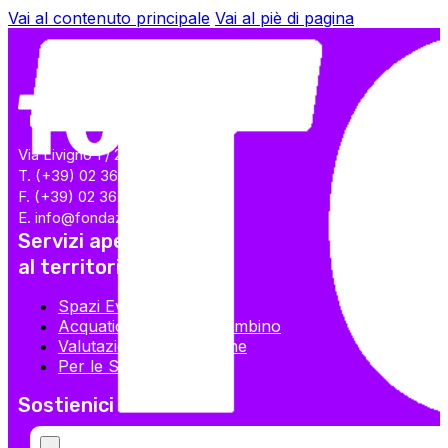
Vai al contenuto principale
Vai al piè di pagina
Via Livigno 1 / 20158 Milano
T. (+39) 02 36708900
F. (+39) 02 36708924
E. info@fondazionetog.org
Servizi aperti
al territorio
Spazi Eventi
Acquaticità genitore-bambino
Valutazioni Specialistiche
Per le Scuole
Sostienici
5×1000