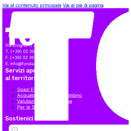
Vai al contenuto principale
Vai al piè di pagina
Via Livigno 1 / 20158 Milano
T. (+39) 02 36708900
F. (+39) 02 36708924
E. info@fondazionetog.org
Servizi aperti
al territorio
Spazi Eventi
Acquaticità genitore-bambino
Valutazioni Specialistiche
Per le Scuole
Sostienici
5×1000