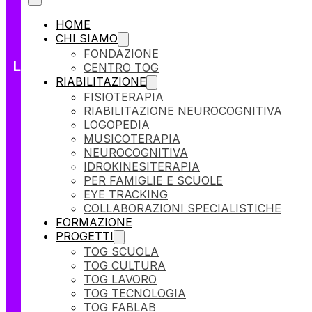
Donazione Regolare
HOME
Regali solidali
CHI SIAMO
Volontariato
FONDAZIONE
Legal e Info Utili
CENTRO TOG
RIABILITAZIONE
Privacy Policy
FISIOTERAPIA
Cookie Policy
RIABILITAZIONE NEUROCOGNITIVA
Lavora con Noi
LOGOPEDIA
Amministrazione Trasparente
MUSICOTERAPIA
Manifesto
NEUROCOGNITIVA
Media Kit
IDROKINESITERAPIA
PER FAMIGLIE E SCUOLE
EYE TRACKING
COLLABORAZIONI SPECIALISTICHE
FORMAZIONE
PROGETTI
TOG SCUOLA
TOG CULTURA
TOG LAVORO
TOG TECNOLOGIA
TOG FABLAB