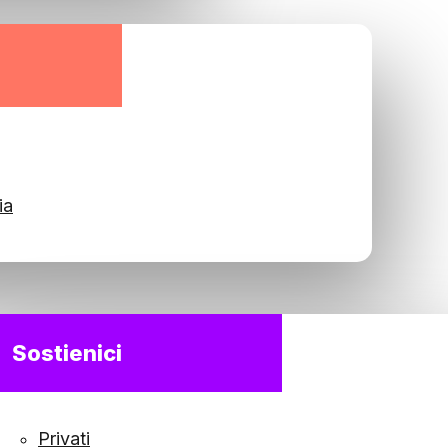
ia
Sostienici
Privati