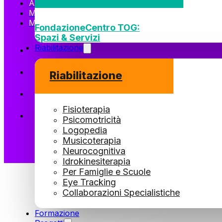
Amministrazione Trasparente
Manifesto
Media Kit
Fondazione
Centro TOG:
Spazi & Servizi
Riabilitazione
Riabilitazione
Fisioterapia
Psicomotricità
Logopedia
Musicoterapia
Neurocognitiva
Idrokinesiterapia
Per Famiglie e Scuole
Eye Tracking
Collaborazioni Specialistiche
Formazione