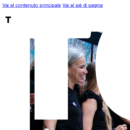
Vai al contenuto principale
Vai al piè di pagina
Tag:
cena di gala