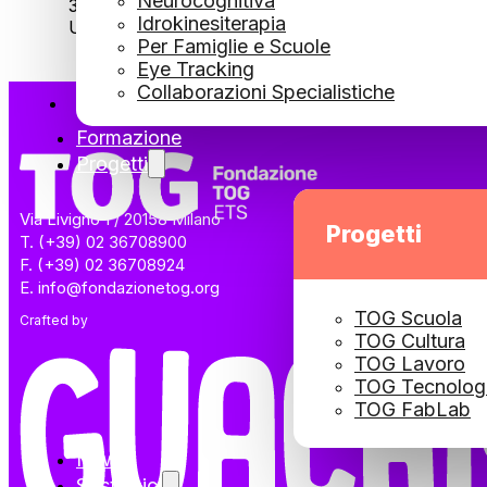
Neurocognitiva
30 Giugno 2026
Idrokinesiterapia
Una serata così è possibile solo grazie a chi sceglie
Per Famiglie e Scuole
Eye Tracking
Collaborazioni Specialistiche
Formazione
Progetti
Via Livigno 1 / 20158 Milano
Progetti
T. (+39) 02 36708900
F. (+39) 02 36708924
E. info@fondazionetog.org
TOG Scuola
Crafted by
TOG Cultura
TOG Lavoro
TOG Tecnolog
TOG FabLab
News
Sostienici