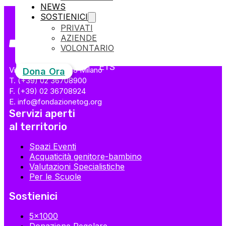
NEWS
SOSTIENICI
PRIVATI
AZIENDE
VOLONTARIO
Via Livigno 1 / 20158 Milano
Dona Ora
T. (+39) 02 36708900
F. (+39) 02 36708924
E. info@fondazionetog.org
Servizi aperti
al territorio
Spazi Eventi
Acquaticità genitore-bambino
Valutazioni Specialistiche
Per le Scuole
Sostienici
5×1000