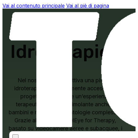
Vai al contenuto principale
Vai al piè di pagina
Piscina
Idroterapica
Nel nostro Centro è attiva una piscina
idroterapica completamente accessibile,
progettata per offrire un’esperienza
terapeutica sicura e stimolante anche a
bambini e ragazzi con patologie complesse.
Grazie al sistema AngelEye for Therapy,
basato su videocamere aeree e subacquee, i
nostri fisioterapisti possono osservare e