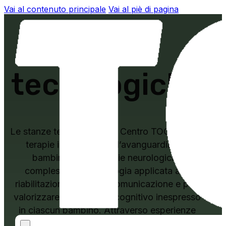
Vai al contenuto principale
Vai al piè di pagina
Stanze
tecnologiche
Le stanze tecnologiche di Centro TOG offrono
terapie innovative e all’avanguardia per
bambini con patologie neurologiche
complesse. La tecnologia applicata alla
riabilitazione facilita la comunicazione e può
valorizzare il potenziale cognitivo inespresso
in ciascun bambino. Attraverso esperienze
stimolanti e personalizzate, la riabilitazione