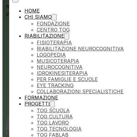
motoria e cognitiva si trasforma in un percorso
HOME
innovativo, coinvolgente e ricco di opportunità
CHI SIAMO
di crescita.
FONDAZIONE
CENTRO TOG
RIABILITAZIONE
FISIOTERAPIA
RIABILITAZIONE NEUROCOGNITIVA
LOGOPEDIA
MUSICOTERAPIA
NEUROCOGNITIVA
IDROKINESITERAPIA
PER FAMIGLIE E SCUOLE
EYE TRACKING
COLLABORAZIONI SPECIALISTICHE
FORMAZIONE
PROGETTI
TOG SCUOLA
TOG CULTURA
TOG LAVORO
TOG TECNOLOGIA
TOG FABLAB